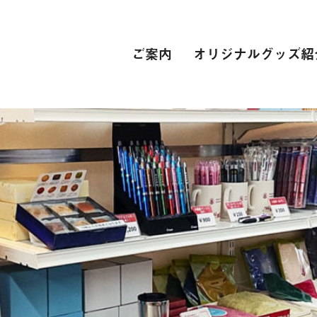
ご案内
オリジナルグッズ紹
PC関連
インターネット接続環境
電子辞書[教科書販売サイト]
自動車学校
スーツ
専門学校
卒業式 衣裳レンタル
レンタカー