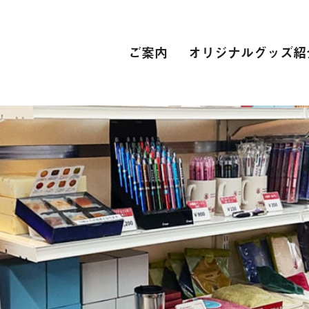
ご案内
オリジナルグッズ紹
PC関連
インターネット接続環境
電子辞書[教科書販売サイト]
自動車学校
スーツ
専門学校
卒業式 衣裳レンタル
レンタカー