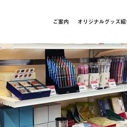
ご案内
オリジナルグッズ紹
PC関連
インターネット接続環境
電子辞書[教科書販売サイト]
自動車学校
スーツ
専門学校
卒業式 衣裳レンタル
レンタカー