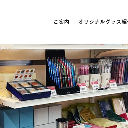
ご案内
オリジナルグッズ紹
PC関連
インターネット接続環境
電子辞書[教科書販売サイト]
自動車学校
スーツ
専門学校
卒業式 衣裳レンタル
レンタカー