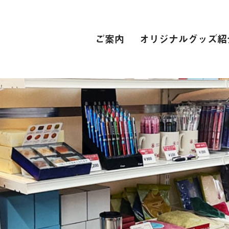
ご案内
オリジナルグッズ紹
PC関連
インターネット接続環境
電子辞書[教科書販売サイト]
自動車学校
スーツ
専門学校
卒業式 衣裳レンタル
レンタカー