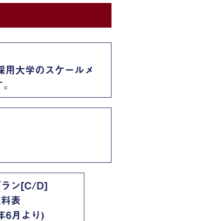
採用大学のスケールメ
す。
ラン[C/D]
険料表
6年6月より)