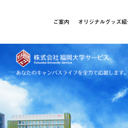
ご案内
オリジナルグッズ紹
PC関連
インターネット接続環境
電子辞書[教科書販売サイト]
自動車学校
スーツ
専門学校
卒業式 衣裳レンタル
レンタカー