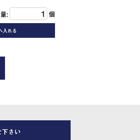
量:
個
せ下さい