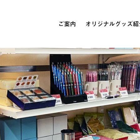
ご案内
オリジナルグッズ紹
PC関連
インターネット接続環境
電子辞書[教科書販売サイト]
自動車学校
スーツ
専門学校
卒業式 衣裳レンタル
レンタカー