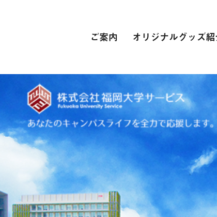
ご案内
オリジナルグッズ紹
PC関連
インターネット接続環境
電子辞書[教科書販売サイト]
自動車学校
スーツ
専門学校
卒業式 衣裳レンタル
レンタカー