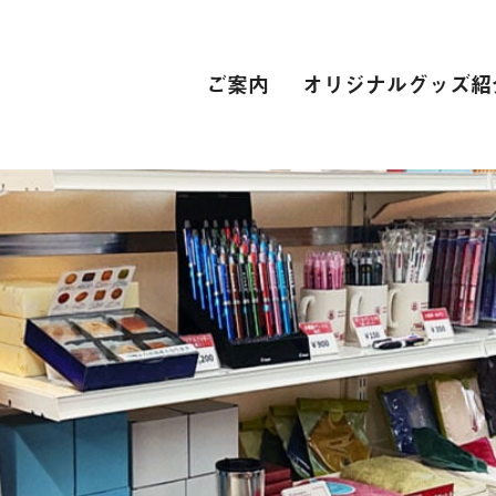
ご案内
オリジナルグッズ紹
PC関連
インターネット接続環境
電子辞書[教科書販売サイト]
自動車学校
スーツ
専門学校
卒業式 衣裳レンタル
レンタカー