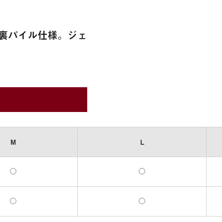
裏パイル仕様。ジェ
M
L