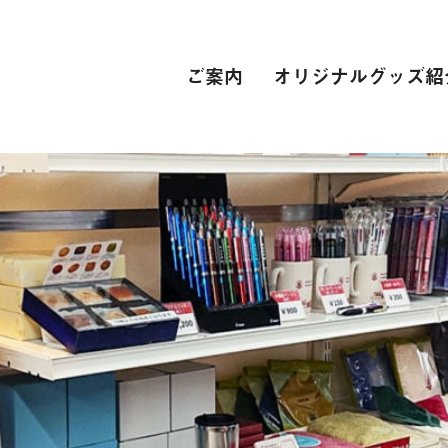
ご案内
オリジナルグッズ紹
PC関連
インターネット接続環境
電子辞書[教科書販売サイト]
自動車学校
スーツ
専門学校
卒業式 衣裳レンタル
レンタカー