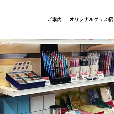
ご案内
オリジナルグッズ紹
PC関連
インターネット接続環境
電子辞書[教科書販売サイト]
自動車学校
スーツ
専門学校
卒業式 衣裳レンタル
レンタカー