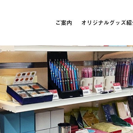
ご案内
オリジナルグッズ紹
PC関連
インターネット接続環境
電子辞書[教科書販売サイト]
自動車学校
スーツ
専門学校
卒業式 衣裳レンタル
レンタカー