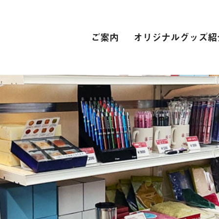
ご案内
オリジナルグッズ紹
PC関連
インターネット接続環境
電子辞書[教科書販売サイト]
自動車学校
スーツ
専門学校
卒業式 衣裳レンタル
レンタカー