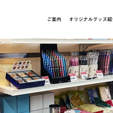
ご案内
オリジナルグッズ紹
PC関連
インターネット接続環境
電子辞書[教科書販売サイト]
自動車学校
スーツ
専門学校
卒業式 衣裳レンタル
レンタカー